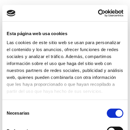
Daniel Paz Jiménez
Uncategorized
Andalucía se mueve con Europa
Esta página web usa cookies
Las cookies de este sitio web se usan para personalizar
el contenido y los anuncios, ofrecer funciones de redes
El diseño e implantación de esta Web ha sido financiada con una
sociales y analizar el tráfico. Además, compartimos
ayuda procedente de la de la Junta de Andalucía, a través de la
información sobre el uso que haga del sitio web con
Consejería de Transformación Económica, Industria,
nuestros partners de redes sociales, publicidad y análisis
Conocimiento y Universidades y la Unión Europea con cargo al
web, quienes pueden combinarla con otra información
Fondo Europeo de Desarrollo Regional (FEDER) Objetivos: Los
que les haya proporcionado o que hayan recopilado a
objetivos previstos eran por un lado disponer…
partir del uso que haya hecho de sus servicios.
Read More
Selección
Necesarias
de
mayo 18, 2023
Daniel Paz
consentimiento