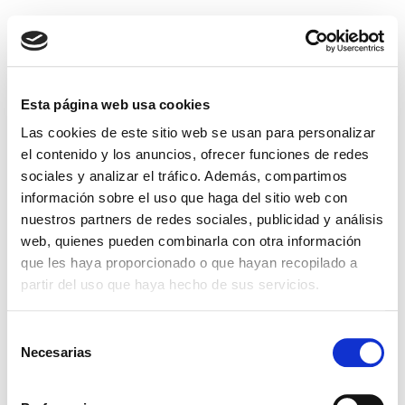
Daniel Paz Jiménez
Proyecto Web
Esta página web usa cookies
Las cookies de este sitio web se usan para personalizar
el contenido y los anuncios, ofrecer funciones de redes
sociales y analizar el tráfico. Además, compartimos
Description
información sobre el uso que haga del sitio web con
nuestros partners de redes sociales, publicidad y análisis
Colegio Profesional de Trabajo Social de Málaga
web, quienes pueden combinarla con otra información
https://www.tsformacion.org/
que les haya proporcionado o que hayan recopilado a
2019
partir del uso que haya hecho de sus servicios.
Selección
Necesarias
de
consentimiento